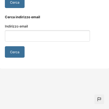
Vai al contenuto principale
Cerca indirizzo email
Indirizzo email